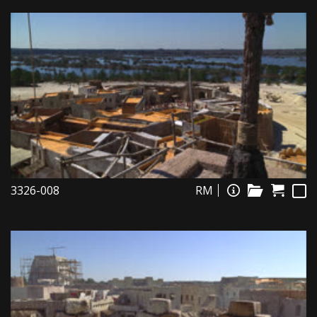
3326-008
RM