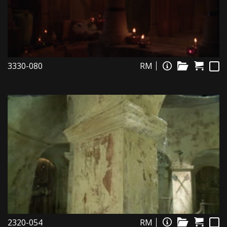
3330-080
RM
2320-054
RM