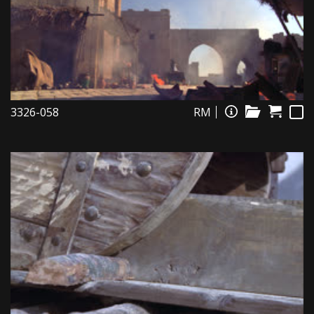
3326-058
RM