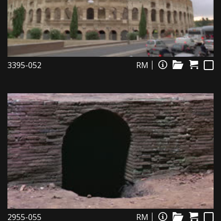
3395-052
RM
2955-055
RM