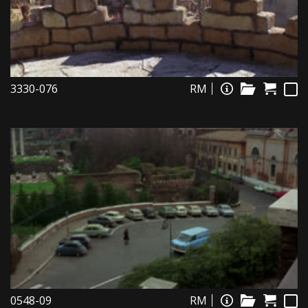
3330-076
RM
0548-09
RM