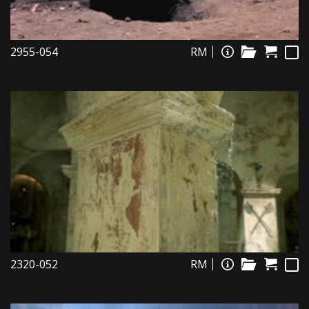
2955-054
RM
2320-052
RM