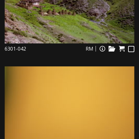
6301-042
RM