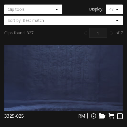
Display:
Clip tools
48
Sort by: Best match
Previous
Next
Clips found: 327
of 7
3325-025
RM