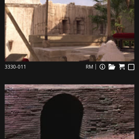
3330-011
RM