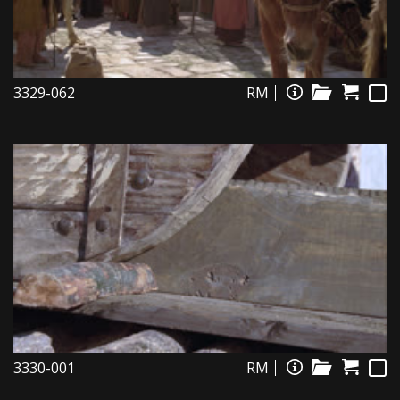
3329-062
RM
3330-001
RM