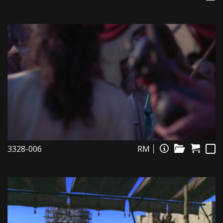
3328-006
RM